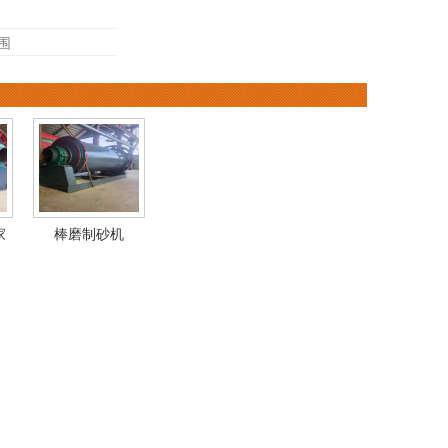
围
家
棒磨制砂机