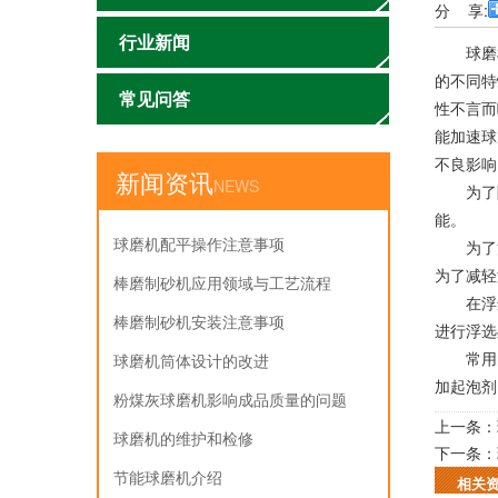
分 享:
行业新闻
球磨机
的不同特
常见问答
性不言而
能加速球
不良影响
新闻资讯
NEWS
为了降
能。
球磨机配平操作注意事项‌
为了消
为了减轻
棒磨制砂机应用领域与工艺流程
在浮选
棒磨制砂机安装注意事项
进行浮选
常用的
球磨机筒体设计的改进
加起泡剂
粉煤灰球磨机影响成品质量的问题
上一条：
球磨机的维护和检修
下一条：
节能球磨机介绍
相关