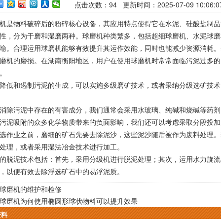
点击次数：
94
更新时间：2025-07-09 10:06
是物料破碎后的粉碎核心设备，其应用特点使得它在水泥、硅酸盐制品
性，分为干磨和湿磨两种。球磨机种类繁多，包括超细球磨机、水泥球磨
喻。合理运用球磨机能够有效提升其运作效能，同时也能减少资源消耗。
磨机的磨损。在湖南衡阳地区，用户在使用球磨机时常常面临污泥过多的
。
低和遏制污泥的生成，可以实施多级磨矿技术，或者采纳分级选矿技术
除污泥中存在的有害成分，我们通常会采用水玻璃、纯碱和烧碱等药剂
污泥吸附的众多化学物质带来的负面影响，我们还可以考虑采取分段投加
作业之前，磨细的矿石先要去除泥沙，这些泥沙随后被作为废料处理。
处理，或者采用湿法冶金技术进行加工。
脱泥技术包括：首先，采用分级机进行脱泥处理；其次，运用水力旋流
，以便有效去除浮选矿石中的易浮泥质。
球磨机的维护和检修
球磨机为何使用椭圆形球状物料可以提升效果
资料