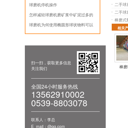
二手球
球磨机停机操作
二手球
怎样减轻球磨机磨矿浆中矿泥过多的
棒磨式
影响
球磨机为何使用椭圆形球状物料可以
相关
提升效果
扫一扫，获取更多信息
棒磨
关注我们
全国24小时服务热线
13562910002
0539-8803078
联系人：李总
E_mail：@qq.com