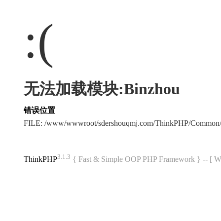
:(
无法加载模块:Binzhou
错误位置
FILE: /www/wwwroot/sdershouqmj.com/ThinkPHP/Common/
3.1.3
ThinkPHP
{ Fast & Simple OOP PHP Framework } -- 