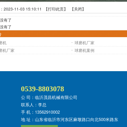
023-11-03 15:10:11 【
打印此页
】 【
关闭
】
没有了
没有了
片
磨机
球磨机厂家
磨机厂家
球磨机案例
0539-8803078
公 司：临沂茂昌机械有限公司
联系人：李总
手 机：13562910002
地 址：山东省临沂市河东区麻墩路口向北500米路东