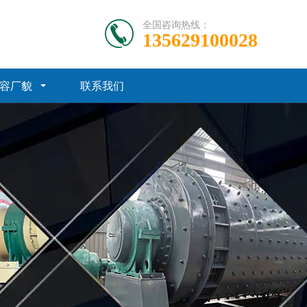
全国咨询热线：
135629100028
容厂貌
联系我们