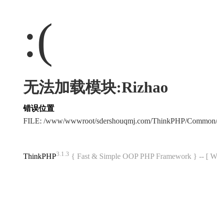
:(
无法加载模块:Rizhao
错误位置
FILE: /www/wwwroot/sdershouqmj.com/ThinkPHP/Common/
3.1.3
ThinkPHP
{ Fast & Simple OOP PHP Framework } -- 