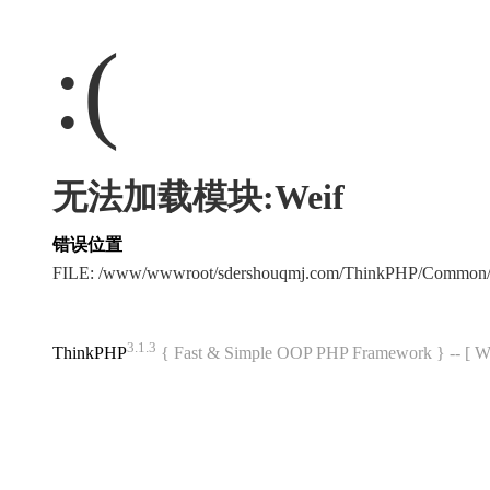
:(
无法加载模块:Weif
错误位置
FILE: /www/wwwroot/sdershouqmj.com/ThinkPHP/Common/
3.1.3
ThinkPHP
{ Fast & Simple OOP PHP Framework } -- 