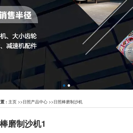
置 :
主页
>>
日照产品中心
>>
日照棒磨制沙机
棒磨制沙机1