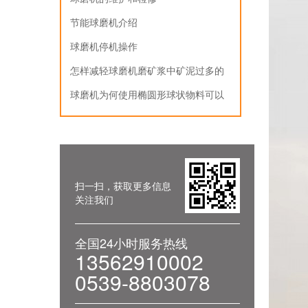
节能球磨机介绍
球磨机停机操作
怎样减轻球磨机磨矿浆中矿泥过多的
影响
球磨机为何使用椭圆形球状物料可以
提升效果
扫一扫，获取更多信息
关注我们
全国24小时服务热线
13562910002
0539-8803078